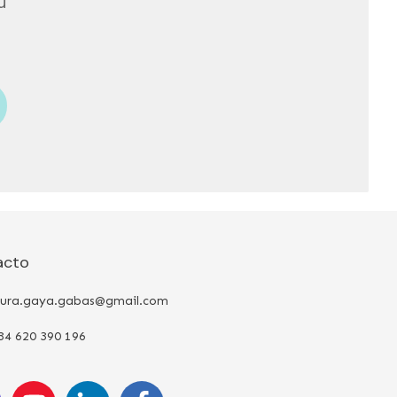
u
acto
aura.gaya.gabas@gmail.com
34 620 390 196