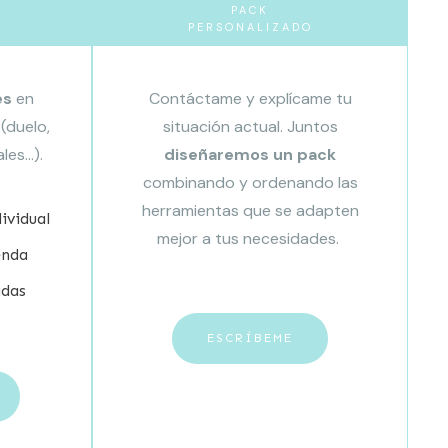
PACK
PERSONALIZADO
es
en
Contáctame y explícame tu
(duelo,
situación actual. Juntos
es...).
diseñaremos un pack
combinando y ordenando las
herramientas que se adapten
ividual
mejor a tus necesidades.
enda
adas
ESCRÍBEME