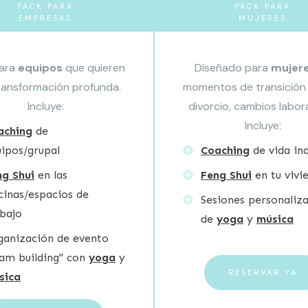
PACK PARA
PACK PARA
EMPRESAS
MUJERES
para
equipos
que quieren
Diseñado para
mujer
ransformación profunda.
momentos de transición 
Incluye:
divorcio, cambios laboral
Incluye:
aching
de
ipos/grupal
Coaching
de vida ind
ng Shui
en las
Feng Shui
en tu vivi
cinas/espacios de
Sesiones personaliz
bajo
de
yoga
y
música
ganización de evento
eam building" con
yoga
y
RESERVAR YA
sica