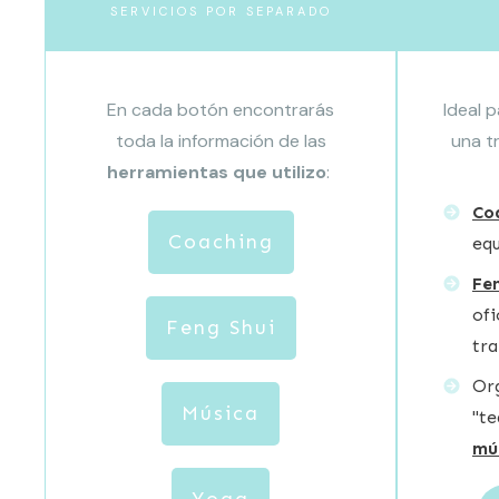
SERVICIOS POR SEPARADO
En cada botón encontrarás
Ideal 
toda la información de las
una t
herramientas que utilizo
:
Co
Coaching
equ
Fe
ofi
Feng Shui
tra
Or
Música
"t
mú